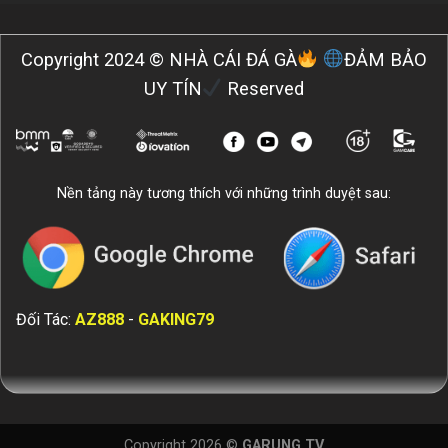
Copyright 2024 © NHÀ CÁI ĐÁ GÀ
ĐẢM BẢO
UY TÍN
Reserved
Nền tảng này tương thích với những trình duyệt sau:
Đối Tác:
AZ888
-
GAKING79
Copyright 2026 ©
GARUNG.TV