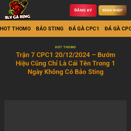
ĐĂNG KÝ
ĐĂNG NHẬP
HOT THOMO
BẢO STING
ĐÁ GÀ CPC1
ĐÁ GÀ CP
HOT THOMO
Trận 7 CPC1 20/12/2024 – Bướm
Hiệu Cũng Chỉ Là Cái Tên Trong 1
Ngày Không Có Bảo Sting