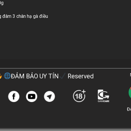
0g
 đâm 3 chân hạ gà điều
ĐẢM BẢO UY TÍN
Reserved
Đ