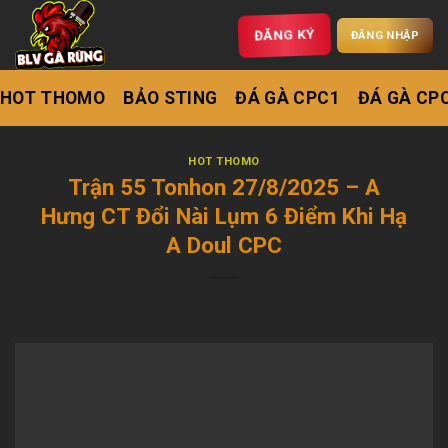
ĐĂNG KÝ
ĐĂNG NHẬP
HOT THOMO
BẢO STING
ĐÁ GÀ CPC1
ĐÁ GÀ CP
HOT THOMO
Trận 55 Tonhon 27/8/2025 – A
Hưng CT Đổi Nài Lụm 6 Điểm Khi Hạ
A Doul CPC