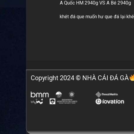
A Quốc HM 2940g VS A Bé 2940g
khét đá que muốn hư que đá lại kh
Copyright 2024 © NHÀ CÁI ĐÁ GÀ