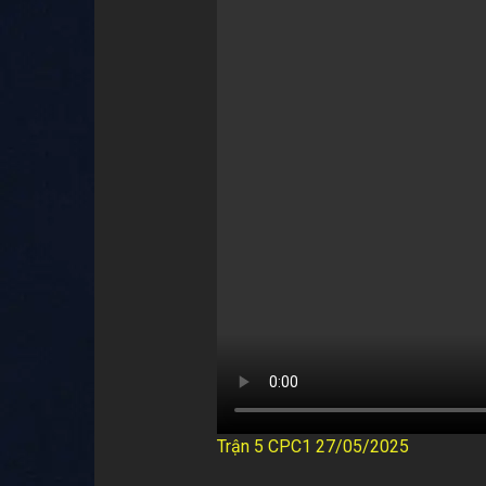
Trận 5 CPC1 27/05/2025