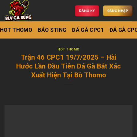
ĐĂNG KÝ
ĐĂNG NHẬP
HOT THOMO
BẢO STING
ĐÁ GÀ CPC1
ĐÁ GÀ CP
HOT THOMO
Trận 46 CPC1 19/7/2025 – Hài
Hước Lần Đầu Tiên Đá Gà Bắt Xác
Xuất Hiện Tại Bồ Thomo