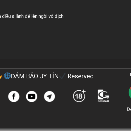
à điều a lành để lên ngôi vô địch
ĐẢM BẢO UY TÍN
Reserved
Đ