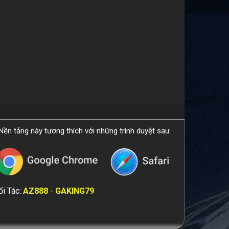
Nền tảng này tương thích với những trình duyệt sau:
ối Tác:
AZ888
-
GAKING79