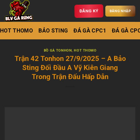
ĐĂNG KÝ
ĐĂNG NHẬP
HOT THOMO
BẢO STING
ĐÁ GÀ CPC1
ĐÁ GÀ CP
BỒ GÀ TONHON
,
HOT THOMO
Trận 42 Tonhon 27/9/2025 – A Bảo
Sting Đối Đầu A Vỹ Kiên Giang
Trong Trận Đấu Hấp Dẫn