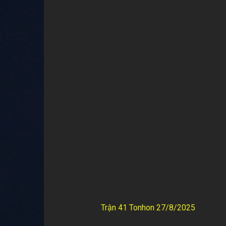
Trận 41 Tonhon 27/8/2025