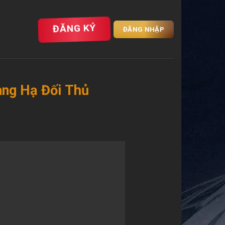
ĐĂNG KÝ
ĐĂNG NHẬP
àng Hạ Đối Thủ