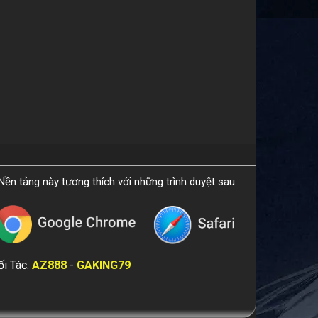
Nền tảng này tương thích với những trình duyệt sau:
ối Tác:
AZ888
-
GAKING79