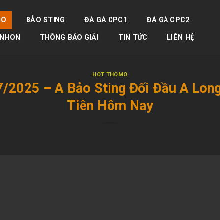
MO
BẢO STING
ĐÁ GÀ CPC1
ĐÁ GÀ CPC2
ONHON
THÔNG BÁO GIẢI
TIN TỨC
LIÊN HỆ
HOT THOMO
7/2025 – A Bảo Sting Đối Đầu A Lon
Tiên Hôm Nay