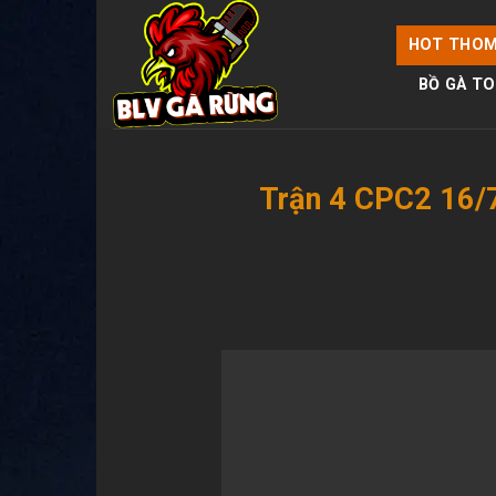
HOT THO
BỒ GÀ T
Trận 4 CPC2 16/