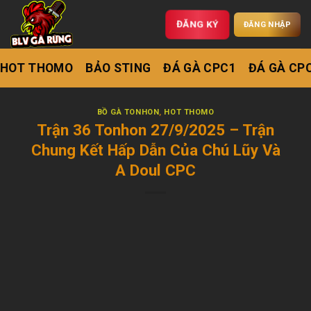
ĐĂNG KÝ
ĐĂNG NHẬP
HOT THOMO
BẢO STING
ĐÁ GÀ CPC1
ĐÁ GÀ CP
BỒ GÀ TONHON
,
HOT THOMO
Trận 36 Tonhon 27/9/2025 – Trận
Chung Kết Hấp Dẫn Của Chú Lũy Và
A Doul CPC