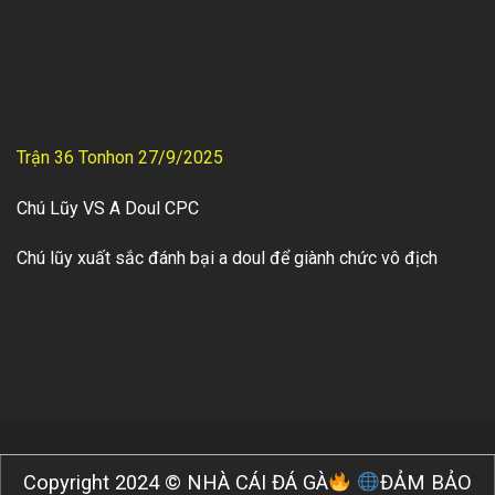
Trận 36 Tonhon 27/9/2025
Chú Lũy VS A Doul CPC
Chú lũy xuất sắc đánh bại a doul để giành chức vô địch
Copyright 2024 © NHÀ CÁI ĐÁ GÀ
ĐẢM BẢO