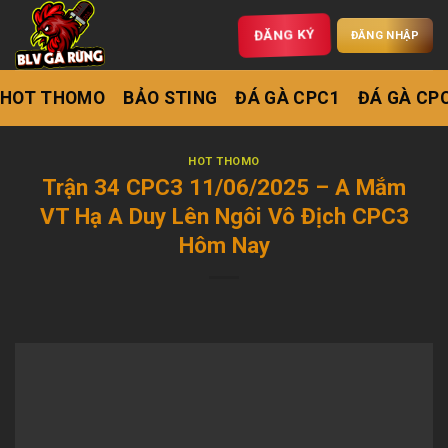
ĐĂNG KÝ
ĐĂNG NHẬP
HOT THOMO
BẢO STING
ĐÁ GÀ CPC1
ĐÁ GÀ CP
HOT THOMO
Trận 34 CPC3 11/06/2025 – A Mắm
VT Hạ A Duy Lên Ngôi Vô Địch CPC3
Hôm Nay