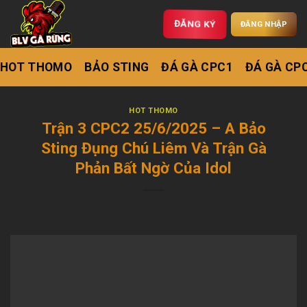
ĐĂNG KÝ
ĐĂNG NHẬP
HOT THOMO
BẢO STING
ĐÁ GÀ CPC1
ĐÁ GÀ CP
HOT THOMO
Trận 3 CPC2 25/6/2025 – A Bảo
Sting Đụng Chú Liêm Và Trận Gà
Phản Bất Ngờ Của Idol