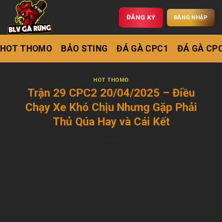
ĐĂNG KÝ
ĐĂNG NHẬP
HOT THOMO
BẢO STING
ĐÁ GÀ CPC1
ĐÁ GÀ CP
HOT THOMO
Trận 29 CPC2 20/04/2025 – Điều
Chạy Xe Khó Chịu Nhưng Gặp Phải
Thủ Qúa Hay và Cái Kết