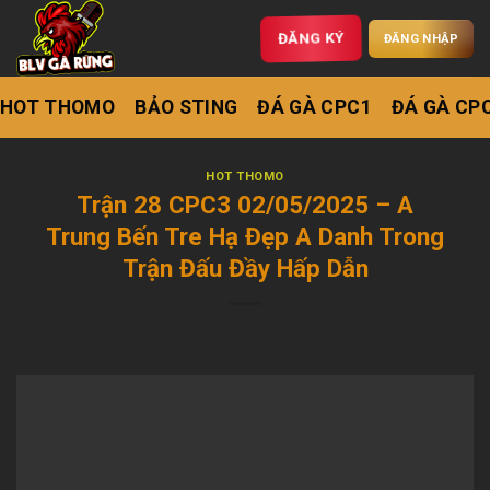
ĐĂNG KÝ
ĐĂNG NHẬP
HOT THOMO
BẢO STING
ĐÁ GÀ CPC1
ĐÁ GÀ CP
HOT THOMO
Trận 28 CPC3 02/05/2025 – A
Trung Bến Tre Hạ Đẹp A Danh Trong
Trận Đấu Đầy Hấp Dẫn