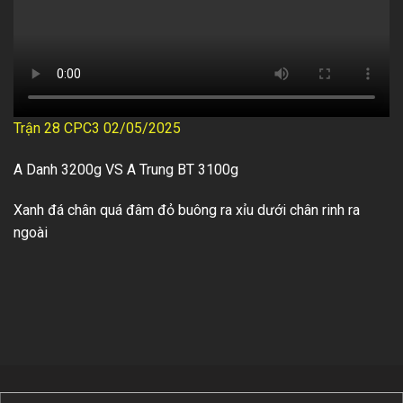
Trận 28 CPC3 02/05/2025
A Danh 3200g VS A Trung BT 3100g
Xanh đá chân quá đâm đỏ buông ra xỉu dưới chân rinh ra
ngoài