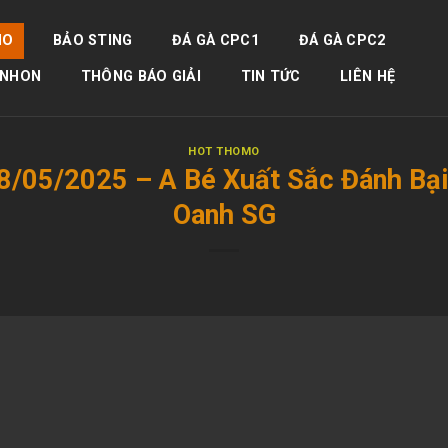
MO
BẢO STING
ĐÁ GÀ CPC1
ĐÁ GÀ CPC2
ONHON
THÔNG BÁO GIẢI
TIN TỨC
LIÊN HỆ
HOT THOMO
8/05/2025 – A Bé Xuất Sắc Đánh Bại
Oanh SG