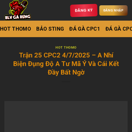
ĐĂNG KÝ
ĐĂNG NHẬP
HOT THOMO
BẢO STING
ĐÁ GÀ CPC1
ĐÁ GÀ CP
HOT THOMO
Trận 25 CPC2 4/7/2025 – A Nhí
Biện Đụng Độ A Tư Mã Ý Và Cái Kết
Đầy Bất Ngờ