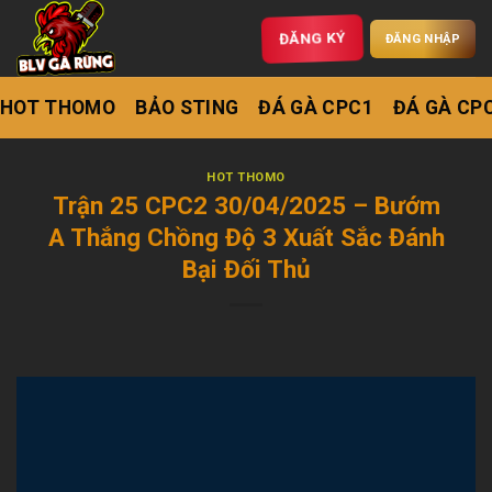
ĐĂNG KÝ
ĐĂNG NHẬP
HOT THOMO
BẢO STING
ĐÁ GÀ CPC1
ĐÁ GÀ CP
HOT THOMO
Trận 25 CPC2 30/04/2025 – Bướm
A Thắng Chồng Độ 3 Xuất Sắc Đánh
Bại Đối Thủ