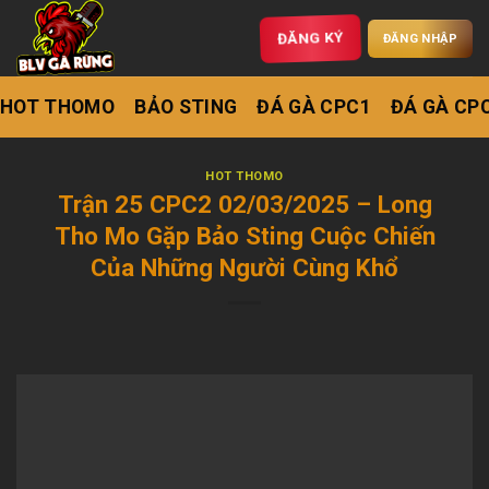
ĐĂNG KÝ
ĐĂNG NHẬP
HOT THOMO
BẢO STING
ĐÁ GÀ CPC1
ĐÁ GÀ CP
HOT THOMO
Trận 25 CPC2 02/03/2025 – Long
Tho Mo Gặp Bảo Sting Cuộc Chiến
Của Những Người Cùng Khổ