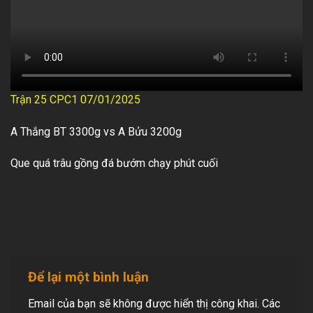
Trận 25 CPC1 07/01/2025
A Thắng BT 3300g vs A Bửu 3200g
Que quá trâu gồng đá bướm chạy phút cuối
Để lại một bình luận
Email của bạn sẽ không được hiển thị công khai.
Các