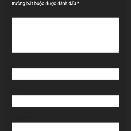
trường bắt buộc được đánh dấu
*
Bình luận
*
Tên
Email
Trang web