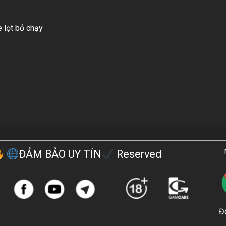
 lọt bỏ chạy
ĐẢM BẢO UY TÍN
Reserved
Đ