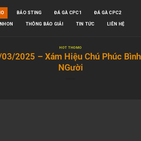
MO
BẢO STING
ĐÁ GÀ CPC1
ĐÁ GÀ CPC2
ONHON
THÔNG BÁO GIẢI
TIN TỨC
LIÊN HỆ
HOT THOMO
/03/2025 – Xám Hiệu Chú Phúc Bìn
NGười