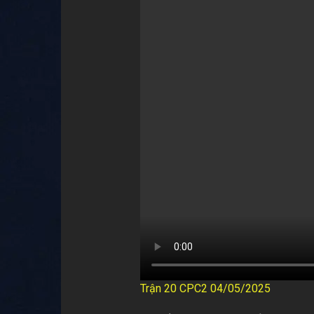
Trận 20 CPC2 04/05/2025