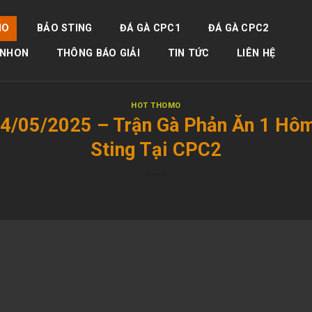
MO
BẢO STING
ĐÁ GÀ CPC1
ĐÁ GÀ CPC2
ONHON
THÔNG BÁO GIẢI
TIN TỨC
LIÊN HỆ
HOT THOMO
4/05/2025 – Trận Gà Phản Ăn 1 Hô
Sting Tại CPC2