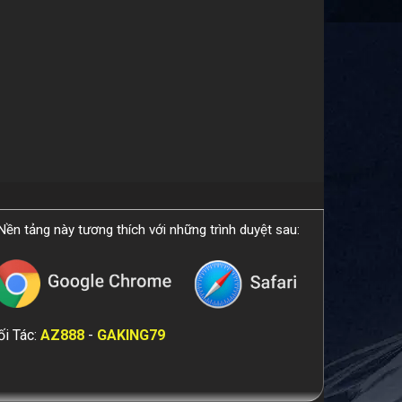
Nền tảng này tương thích với những trình duyệt sau:
ối Tác:
AZ888
-
GAKING79