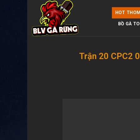
HOT THO
BỒ GÀ T
Trận 20 CPC2 0