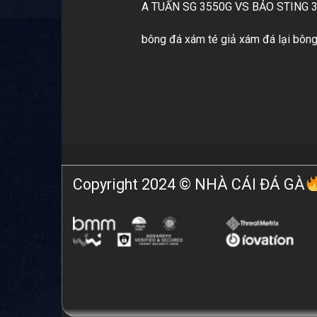
A TUẤN SG 3550G VS BẢO STING 
bông đá xám té giả xám đá lại bông 
Copyright 2024 © NHÀ CÁI ĐÁ GÀ