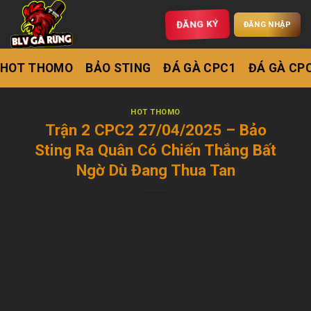
ĐĂNG KÝ
ĐĂNG NHẬP
HOT THOMO
BẢO STING
ĐÁ GÀ CPC1
ĐÁ GÀ CP
HOT THOMO
Trận 2 CPC2 27/04/2025 – Bảo
Sting Ra Quân Có Chiến Thắng Bất
Ngờ Dù Đang Thua Tan