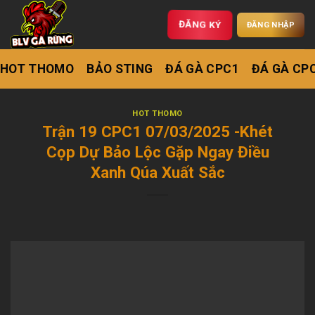
ĐĂNG KÝ
ĐĂNG NHẬP
HOT THOMO
BẢO STING
ĐÁ GÀ CPC1
ĐÁ GÀ CP
HOT THOMO
Trận 19 CPC1 07/03/2025 -Khét
Cọp Dự Bảo Lộc Gặp Ngay Điều
Xanh Qúa Xuất Sắc