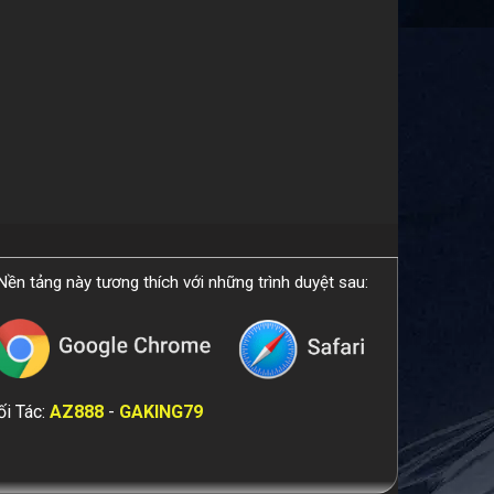
Nền tảng này tương thích với những trình duyệt sau:
ối Tác:
AZ888
-
GAKING79