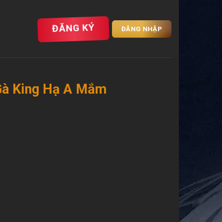
ĐĂNG KÝ
ĐĂNG NHẬP
Gà King Hạ A Mắm