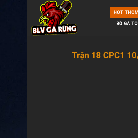
HOT THO
BỒ GÀ T
Trận 18 CPC1 10