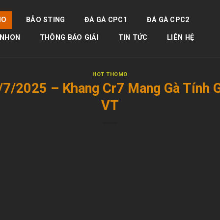
MO
BẢO STING
ĐÁ GÀ CPC1
ĐÁ GÀ CPC2
ONHON
THÔNG BÁO GIẢI
TIN TỨC
LIÊN HỆ
HOT THOMO
/7/2025 – Khang Cr7 Mang Gà Tính 
VT