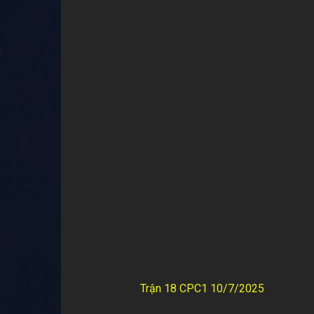
Trận 18 CPC1 10/7/2025