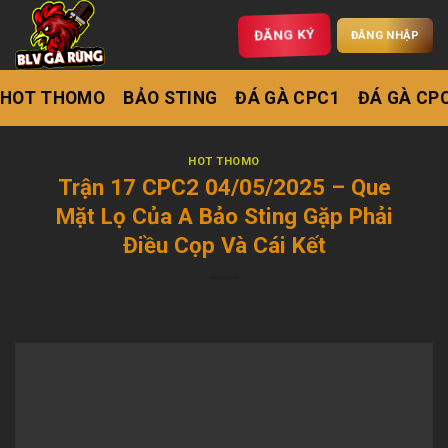
ĐĂNG KÝ
ĐĂNG NHẬP
HOT THOMO
BẢO STING
ĐÁ GÀ CPC1
ĐÁ GÀ CP
HOT THOMO
Trận 17 CPC2 04/05/2025 – Que
Mặt Lọ Của A Bảo Sting Gặp Phải
Điều Cọp Và Cái Kết