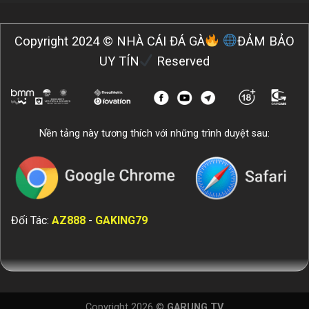
Copyright 2024 © NHÀ CÁI ĐÁ GÀ
ĐẢM BẢO
UY TÍN
Reserved
Nền tảng này tương thích với những trình duyệt sau:
Đối Tác:
AZ888
-
GAKING79
Copyright 2026 ©
GARUNG.TV