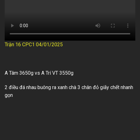
Trận 16 CPC1 04/01/2025
A Tâm 3650g vs A Trí VT 3550g
2 điều đá nhau buông ra xanh chà 3 chân đỏ giãy chết nhanh
gọn