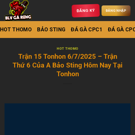
ĐĂNG KÝ
ĐĂNG NHẬP
HOT THOMO
BẢO STING
ĐÁ GÀ CPC1
ĐÁ GÀ CP
HOT THOMO
Trận 15 Tonhon 6/7/2025 – Trận
Thứ 6 Của A Bảo Sting Hôm Nay Tại
Tonhon