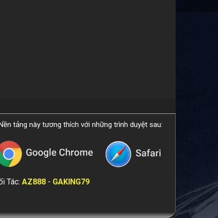
Nền tảng này tương thích với những trình duyệt sau:
ối Tác:
AZ888
-
GAKING79