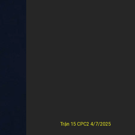
Trận 15 CPC2 4/7/2025