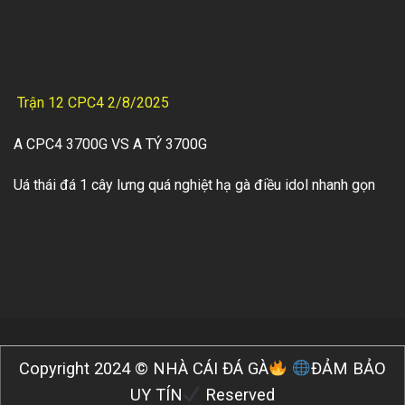
Trận 12 CPC4 2/8/2025
A CPC4 3700G VS A TÝ 3700G
Uá thái đá 1 cây lưng quá nghiệt hạ gà điều idol nhanh gọn
Copyright 2024 © NHÀ CÁI ĐÁ GÀ
ĐẢM BẢO
UY TÍN
Reserved