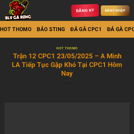
ĐĂNG KÝ
ĐĂNG NHẬP
HOT THOMO
BẢO STING
ĐÁ GÀ CPC1
ĐÁ GÀ CP
HOT THOMO
Trận 12 CPC1 23/05/2025 – A Minh
LA Tiếp Tục Gặp Khó Tại CPC1 Hôm
Nay