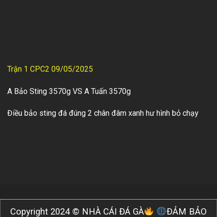
Trận 1 CPC2 09/05/2025
A Bảo Sting 3570g VS A Tuấn 3570g
Điều bảo sting đá đúng 2 chân đâm xanh hư hình bỏ chạy
Copyright 2024 © NHÀ CÁI ĐÁ GÀ
ĐẢM BẢO