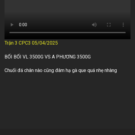
Trận 3 CPC3 05/04/2025
BỐI BỐI VL 3500G VS A PHƯƠNG 3500G
Chuối đá chân nào cũng đâm hạ gà que quá nhẹ nhàng