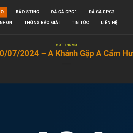
MO
BẢO STING
ĐÁ GÀ CPC1
ĐÁ GÀ CPC2
ONHON
THÔNG BÁO GIẢI
TIN TỨC
LIÊN HỆ
HOT THOMO
0/07/2024 – A Khánh Gặp A Cẩm Hư