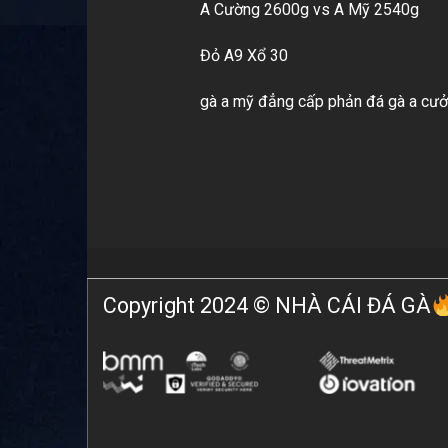
A Cường 2600g vs A Mỹ 2540g
Đỏ A9 Xổ 30
gà a mỹ đẳng cấp phản đá gà a cưở
Copyright 2024 © NHÀ CÁI ĐÁ GÀ