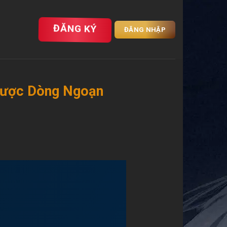
ĐĂNG KÝ
ĐĂNG NHẬP
gược Dòng Ngoạn