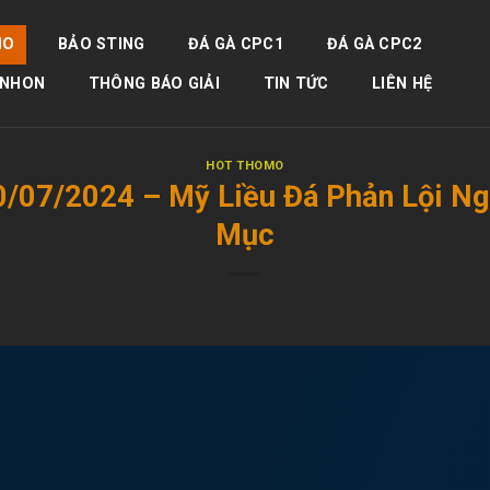
MO
BẢO STING
ĐÁ GÀ CPC1
ĐÁ GÀ CPC2
ONHON
THÔNG BÁO GIẢI
TIN TỨC
LIÊN HỆ
HOT THOMO
0/07/2024 – Mỹ Liều Đá Phản Lội N
Mục