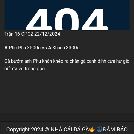
Trận 16 CPC2 22/12/2024
A Phu Phu 3500g vs A Khanh 3300g
Gà bướm anh Phu khôn khéo ra chân gà xanh dính cựa hư giò
hết đá vô trong gục
Copyright 2024 © NHÀ CÁI ĐÁ GÀ
ĐẢM BẢO