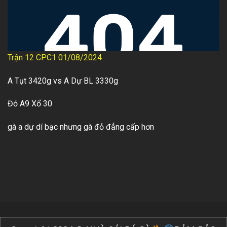
Trận 12 CPC1 01/08/2024
A Tụt 3420g vs A Dự BL 3330g
Đỏ A9 Xổ 30
gà a dự dí bạc nhưng gà đỏ đẳng cấp hơn